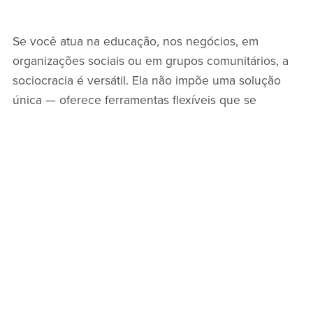
Se você atua na educação, nos negócios, em
organizações sociais ou em grupos comunitários, a
sociocracia é versátil. Ela não impõe uma solução
única — oferece ferramentas flexíveis que se
adaptam ao contexto. Você pode explorar onde a
sociocracia é aplicada visitando nossa página
Onde
Usar Sociocracia?
com exemplos reais de aplicação.
Aprender a Praticar a Governança
Colaborativa com Sociocracia
A
sociocracia
não é aprendida apenas na teoria —
ela se aprende melhor na prática. Por isso